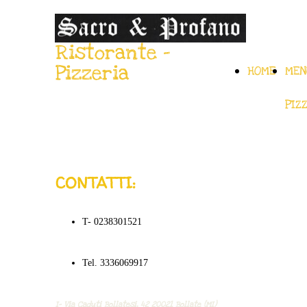
Ristorante -
Pizzeria
HOME
MEN
PIZ
CONTATTI:
T- 0238301521
Tel. 3336069917
I- Via Caduti Bollatesi, 42
20021 Bollate (MI)